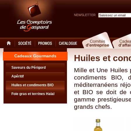
NEWSLETTER
Huiles et co
Cadeaux Gourmands
Saveurs du Périgord
Mille et Une Huiles 
condiments BIO, d
Apéritif
méditerranéens réjo
Huiles et condiments BIO
et BIO se doit de c
Foie gras et terrines Halal
gamme prestigieuse 
grands chefs.