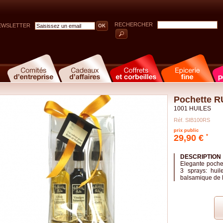
RECHERCHER
EWSLETTER
Pochette 
1001 HUILES
Réf. SIB100RS
prix public
29,90 €
*
DESCRIPTION
Elegante pochet
3 sprays: huile
balsamique de 