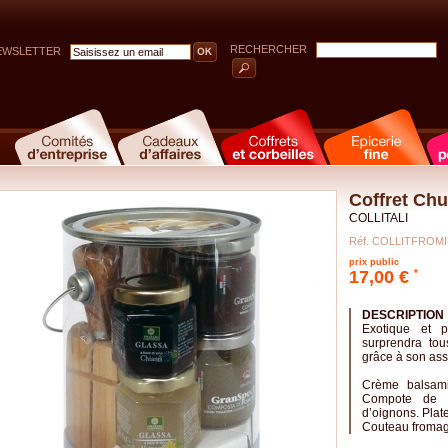
RECHERCHER
EWSLETTER
Coffret Ch
COLLITALI
Réf. COLLITFROMI
prix public
17,00 €
*
DESCRIPTION
Exotique et p
surprendra tou
grâce à son ass
Crème balsami
Compote de f
d’oignons. Plat
Couteau fromag