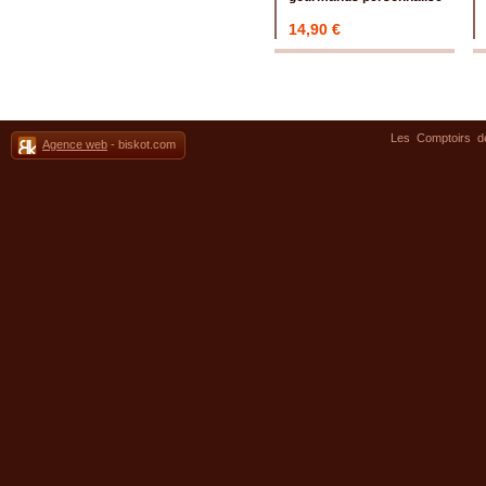
14,90 €
Les Comptoirs 
Agence web
- biskot.com